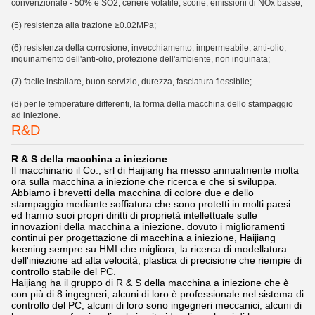
convenzionale - 50% e SO2, cenere volatile, scorie, emissioni di NOx basse;
(5) resistenza alla trazione ≥0.02MPa;
(6) resistenza della corrosione, invecchiamento, impermeabile, anti-olio,
inquinamento dell'anti-olio, protezione dell'ambiente, non inquinata;
(7) facile installare, buon servizio, durezza, fasciatura flessibile;
(8) per le temperature differenti, la forma della macchina dello stampaggio
ad iniezione.
R&D
R & S della macchina a iniezione
Il macchinario il Co., srl di Haijiang ha messo annualmente molta
ora sulla macchina a iniezione che ricerca e che si sviluppa.
Abbiamo i brevetti della macchina di colore due e dello
stampaggio mediante soffiatura che sono protetti in molti paesi
ed hanno suoi propri diritti di proprietà intellettuale sulle
innovazioni della macchina a iniezione. dovuto i miglioramenti
continui per progettazione di macchina a iniezione, Haijiang
keening sempre su HMI che migliora, la ricerca di modellatura
dell'iniezione ad alta velocità, plastica di precisione che riempie di
controllo stabile del PC.
Haijiang ha il gruppo di R & S della macchina a iniezione che è
con più di 8 ingegneri, alcuni di loro è professionale nel sistema di
controllo del PC, alcuni di loro sono ingegneri meccanici, alcuni di