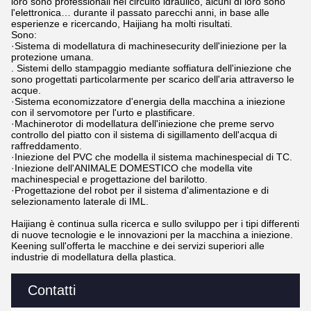
loro sono professionali nel circuito idraulico, alcuni di loro sono
l'elettronica… durante il passato parecchi anni, in base alle
esperienze e ricercando, Haijiang ha molti risultati.
Sono:
·Sistema di modellatura di machinesecurity dell'iniezione per la
protezione umana.
. Sistemi dello stampaggio mediante soffiatura dell'iniezione che
sono progettati particolarmente per scarico dell'aria attraverso le
acque.
·Sistema economizzatore d'energia della macchina a iniezione
con il servomotore per l'urto e plastificare.
·Machinerotor di modellatura dell'iniezione che preme servo
controllo del piatto con il sistema di sigillamento dell'acqua di
raffreddamento.
·Iniezione del PVC che modella il sistema
machinespecial di TC.
·Iniezione dell'ANIMALE DOMESTICO che modella vite
machinespecial e progettazione del barilotto.
·Progettazione del robot per il sistema d'alimentazione e di
selezionamento laterale di IML.
Haijiang è continua sulla ricerca e sullo sviluppo per i tipi differenti
di nuove tecnologie e le innovazioni per la macchina a iniezione.
Keening sull'offerta le macchine e dei servizi superiori alle
industrie di modellatura della plastica.
Contatti