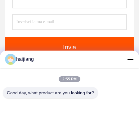
Invia
haijiang
2:55 PM
Good day, what product are you looking for?
Ningbo haijiang machinery manufacturing
co.,Ltd
Sales@china-haijiang.com
86-574-88233242