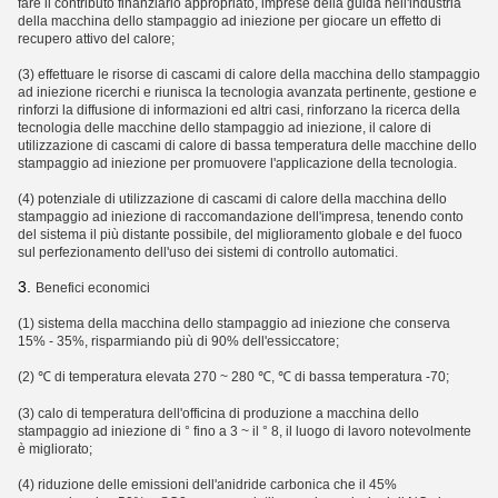
fare il contributo finanziario appropriato, imprese della guida nell'industria
della macchina dello stampaggio ad iniezione per giocare un effetto di
recupero attivo del calore;
(3) effettuare le risorse di cascami di calore della macchina dello stampaggio
ad iniezione ricerchi e riunisca la tecnologia avanzata pertinente, gestione e
rinforzi la diffusione di informazioni ed altri casi, rinforzano la ricerca della
tecnologia delle macchine dello stampaggio ad iniezione, il calore di
utilizzazione di cascami di calore di bassa temperatura delle macchine dello
stampaggio ad iniezione per promuovere l'applicazione della tecnologia.
(4) potenziale di utilizzazione di cascami di calore della macchina dello
stampaggio ad iniezione di raccomandazione dell'impresa, tenendo conto
del sistema il più distante possibile, del miglioramento globale e del fuoco
sul perfezionamento dell'uso dei sistemi di controllo automatici.
3.
Benefici economici
(1) sistema della macchina dello stampaggio ad iniezione che conserva
15% - 35%, risparmiando più di 90% dell'essiccatore;
(2) ℃ di temperatura elevata 270 ~ 280 ℃, ℃ di bassa temperatura -70;
(3) calo di temperatura dell'officina di produzione a macchina dello
stampaggio ad iniezione di ° fino a 3 ~ il ° 8, il luogo di lavoro notevolmente
è migliorato;
(4) riduzione delle emissioni dell'anidride carbonica che il 45%