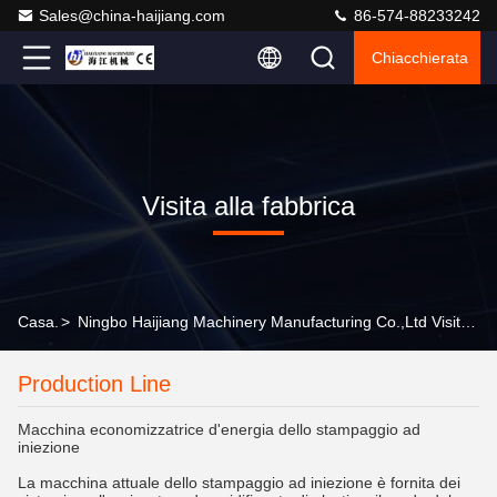
Sales@china-haijiang.com
86-574-88233242
Chiacchierata
Visita alla fabbrica
Casa.
>
Ningbo Haijiang Machinery Manufacturing Co.,Ltd Visita Alla Fabbrica
Production Line
Macchina economizzatrice d'energia dello stampaggio ad
iniezione
La macchina attuale dello stampaggio ad iniezione è fornita dei