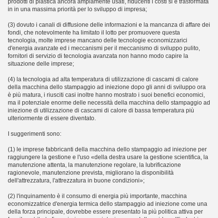
prodotti di plastica ancora ampiamente usati, riducenti i costi si è trasformata
in in una massima priorità per lo sviluppo di impresa;
(3) dovuto i canali di diffusione delle informazioni e la mancanza di affare dei
fondi, che notevolmente ha limitato il lotto per promuovere questa
tecnologia, molte imprese mancano delle tecnologie economizzarici
d'energia avanzate ed i meccanismi per il meccanismo di sviluppo pulito,
fornitori di servizio di tecnologia avanzata non hanno modo capire la
situazione delle imprese;
(4) la tecnologia ad alta temperatura di utilizzazione di cascami di calore
della macchina dello stampaggio ad iniezione dopo gli anni di sviluppo ora
è più matura, i riusciti casi inoltre hanno mostrato i suoi benefici economici,
ma il potenziale enorme delle necessità della macchina dello stampaggio ad
iniezione di utilizzazione di cascami di calore di bassa temperatura più
ulteriormente di essere diventato.
I suggerimenti sono:
(1) le imprese fabbricanti della macchina dello stampaggio ad iniezione per
raggiungere la gestione e l'uso «della destra usare la gestione scientifica, la
manutenzione attenta, la manutenzione regolare, la lubrificazione
ragionevole, manutenzione prevista, migliorano la disponibilità
dell'attrezzatura, l'attrezzatura in buone condizioni»;
(2) l'inquinamento è il consumo di energia più importante, macchina
economizzatrice d'energia termica dello stampaggio ad iniezione come una
della forza principale, dovrebbe essere presentato la più politica attiva per