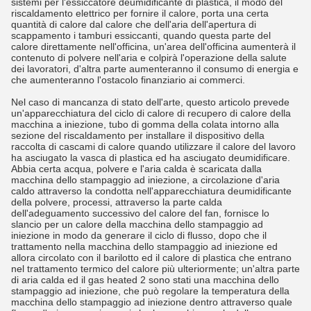
sistemi per l'essiccatore deumidificante di plastica, il modo del
riscaldamento elettrico per fornire il calore, porta una certa
quantità di calore dal calore che dell'aria dell'apertura di
scappamento i tamburi essiccanti, quando questa parte del
calore direttamente nell'officina, un'area dell'officina aumenterà il
contenuto di polvere nell'aria e colpirà l'operazione della salute
dei lavoratori, d'altra parte aumenteranno il consumo di energia e
che aumenteranno l'ostacolo finanziario ai commerci.
Nel caso di mancanza di stato dell'arte, questo articolo prevede
un'apparecchiatura del ciclo di calore di recupero di calore della
macchina a iniezione, tubo di gomma della colata intorno alla
sezione del riscaldamento per installare il dispositivo della
raccolta di cascami di calore quando utilizzare il calore del lavoro
ha asciugato la vasca di plastica ed ha asciugato deumidificare.
Abbia certa acqua, polvere e l'aria calda è scaricata dalla
macchina dello stampaggio ad iniezione, a circolazione d'aria
caldo attraverso la condotta nell'apparecchiatura deumidificante
della polvere, processi, attraverso la parte calda
dell'adeguamento successivo del calore del fan, fornisce lo
slancio per un calore della macchina dello stampaggio ad
iniezione in modo da generare il ciclo di flusso, dopo che il
trattamento nella macchina dello stampaggio ad iniezione ed
allora circolato con il barilotto ed il calore di plastica che entrano
nel trattamento termico del calore più ulteriormente; un'altra parte
di aria calda ed il gas heated 2 sono stati una macchina dello
stampaggio ad iniezione, che può regolare la temperatura della
macchina dello stampaggio ad iniezione dentro attraverso quale