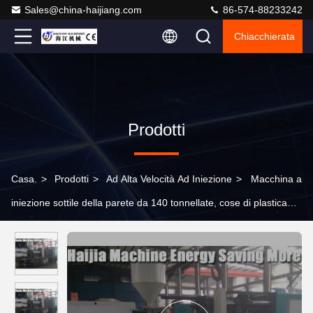
Sales@china-haijiang.com
86-574-88233242
Chiacchierata
Prodotti
Casa.
>
Prodotti
>
Ad Alta Velocità Ad Iniezione
>
Macchina a
iniezione sottile della parete da 140 tonnellate, cose di plastica
che fanno macchina 7.2kw