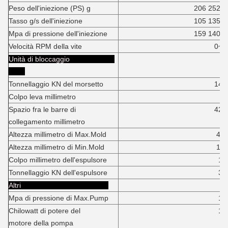
Peso dell'iniezione (PS) g
206 252
Tasso g/s dell'iniezione
105 135
Mpa di pressione dell'iniezione
159 140
Velocità RPM della vite
0~22
Unità di bloccaggio
Tonnellaggio KN del morsetto
1400K
Colpo leva millimetro
38
Spazio fra le barre di
420*42
collegamento millimetro
Altezza millimetro di Max.Mold
45
Altezza millimetro di Min.Mold
17
Colpo millimetro dell'espulsore
12
Tonnellaggio KN dell'espulsore
33
Altri
Mpa di pressione di Max.Pump
16
Chilowatt di potere del
13
motore della pompa