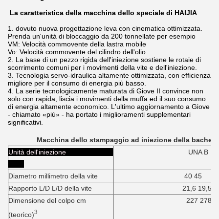
La caratteristica della macchina dello speciale di HAIJIA
1. dovuto nuova progettazione leva con cinematica ottimizzata.
Prenda un'unità di bloccaggio da 200 tonnellate per esempio
VM: Velocità commovente della lastra mobile
Vo: Velocità commovente del cilindro dell'olio
2. La base di un pezzo rigida dell'iniezione sostiene le rotaie di
scorrimento comuni per i movimenti della vite e dell'iniezione.
3. Tecnologia servo-idraulica altamente ottimizzata, con efficienza
migliore per il consumo di energia più basso.
4. La serie tecnologicamente maturata di Giove II convince non
solo con rapida, liscia i movimenti della muffa ed il suo consumo
di energia altamente economico. L'ultimo aggiornamento a Giove
- chiamato «più» - ha portato i miglioramenti supplementari
significativi.
Macchina dello stampaggio ad iniezione della bachelit
Unità dell'iniezione
UNA B
Diametro millimetro della vite
40 45
Rapporto L/D L/D della vite
21,6 19,5
Dimensione del colpo cm
227 278
3
(teorico)