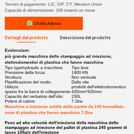
Termini di pagamento: L/C, D/P, T/T, Western Union
Capacità di alimentazione: 100 insiemi un mese
Chatta Adesso
Dettagli del prodotto
Descrizione del prodotto
Evidenziare:
più grande macchina dello stampaggio ad iniezione
,
elettrodomestici di plastica che fanno macchina
Tipo typehydraulic a macchina:
Tipo leva
Pressione della forza:
1400 KN
Struttura:
Non verticale
Plastificazione del modo:
Dalla vite
Utilizzo:
prodotti dell'elettrodomestico
spazio fra la barra di collegamento:
420mm*420mm
Capacità del serbatoio dell'olio:
230L
Potere di calore:
7.2kw
Macchina a iniezione sottile della parete da 140 tonnellate,
cose di plastica che fanno macchina 7.2kw
Peso ad alta velocità dell'iniezione della macchina dello
stampaggio ad iniezione del pallet di plastica 245 grammi di
tasso 105g/s dell'iniezione