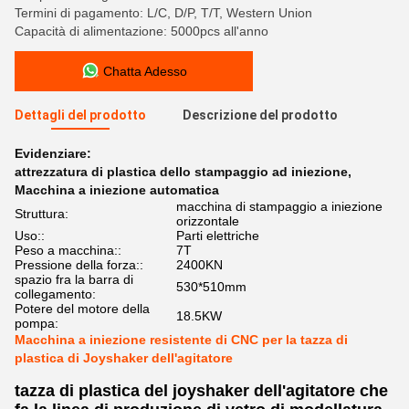
Termini di pagamento: L/C, D/P, T/T, Western Union
Capacità di alimentazione: 5000pcs all'anno
Chatta Adesso
Dettagli del prodotto
Descrizione del prodotto
Evidenziare:
attrezzatura di plastica dello stampaggio ad iniezione
,
Macchina a iniezione automatica
macchina di stampaggio a iniezione
Struttura:
orizzontale
Uso::
Parti elettriche
Peso a macchina::
7T
Pressione della forza::
2400KN
spazio fra la barra di
530*510mm
collegamento:
Potere del motore della
18.5KW
pompa:
Macchina a iniezione resistente di CNC per la tazza di
plastica di Joyshaker dell'agitatore
tazza di plastica del joyshaker dell'agitatore che