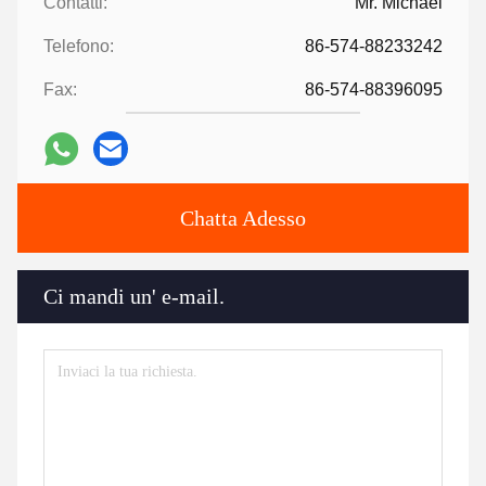
Contatti:
Mr. Michael
Telefono:
86-574-88233242
Fax:
86-574-88396095
Chatta Adesso
Ci mandi un' e-mail.