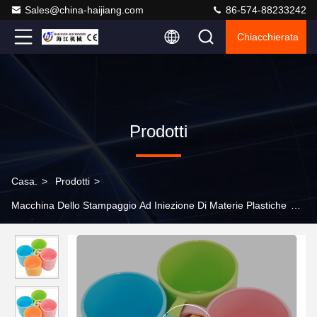
Sales@china-haijiang.com
86-574-88233242
Chiacchierata
Prodotti
Casa.
>
Prodotti
>
Macchina Dello Stampaggio Ad Iniezione Di Materie Plastiche
>
Macchina a iniezione resistente di CNC per la tazza di plastica di
Joyshaker dell'agitatore