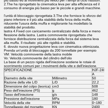
più basso ed ai movimenti più veloci per i tempi di ciclo riduttori.
2.The ha riprogettato la cinematica leva per alta efficienza ed il
consumo di energia più basso per le piccole e grandi macchine.
l'unità di bloccaggio riprogettata 3.The che fornisce lo sforzo del
piano inferiore e il più alta stabilità della forza della muffa,
riducente l'usura della muffa e migliorante ha modellato la
stabilità del prodotto.
lastra 4.Fixed con caricamento centralizzato della forza e meno
flessione della lastra. Lastra commovente riprogettata che
fornisce distribuzione centralizzata della forza dal sistema leva
alla muffa. Il risultato: più alte rigidità e stabilità.
6. dovuto nuova progettazione leva con cinematica ottimizzata.
Prenda un'unità di bloccaggio da 200 tonnellate per esempio
VM: Velocità commovente della lastra mobile
Vo: Velocità commovente del cilindro dell'olio
La base di un pezzo rigida dell'iniezione sostiene le rotaie di
scorrimento comuni per i movimenti della vite e dell'iniezione.
SPECIFICAZIONE
HJF-240
A
Diametro della vite
Millimetro
50
Razione della vite L/D
L/D
22,2
Dimensione del colpo (teorica)
cm3
508
Peso dell'iniezione (PS)
g
462
Tasso dell'iniezione
g/s
148
Pressione dell'iniezione
MPa
180
Velocità della vite
RPM
0~180
Tonnellaggio del morsetto
KN
2400