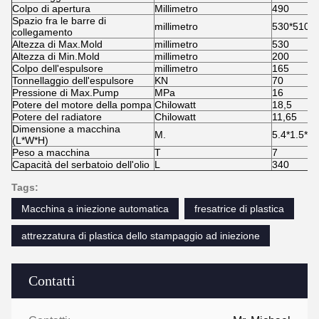
Colpo di apertura
Millimetro
490
Spazio fra le barre di
millimetro
530*510
collegamento
Altezza di Max.Mold
millimetro
530
Altezza di Min.Mold
millimetro
200
Colpo dell'espulsore
millimetro
165
Tonnellaggio dell'espulsore
KN
70
Pressione di Max.Pump
MPa
16
Potere del motore della pompa
Chilowatt
18,5
Potere del radiatore
Chilowatt
11,65
Dimensione a macchina
M.
5.4*1.5*2
(L*W*H)
Peso a macchina
T
7
Capacità del serbatoio dell'olio
L
340
Tags:
Macchina a iniezione automatica
fresatrice di plastica
attrezzatura di plastica dello stampaggio ad iniezione
Contatti