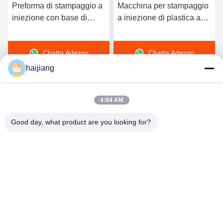
Preforma di stampaggio a
Macchina per stampaggio
iniezione con base di
a iniezione di plastica ad
stampo HASCO LKM
azionamento facile con
ottimizzata per l'efficienza
componenti Techmation
Chatta Adesso
Chatta Adesso
della produzione di parti in
Schneider Vickers e base
plastica
stampo HASCO LKM che
haijiang
fornisce produzione
4:04 AM
Good day, what product are you looking for?
Ningbo haijiang machinery manufacturing
co.,Ltd
Sales@china-haijiang.com
86-574-88233242
Accanto alla strada di Baozhan, distretto di Yinzhou,
porcellana di Ningbo (zona industriale delle tenaglie)