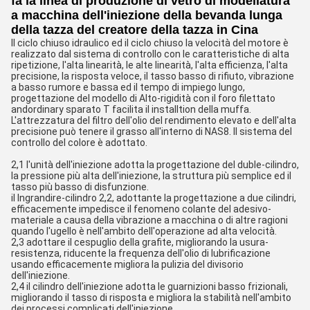
fa la linea di produzione di vetro di modellatura
a macchina dell'iniezione della bevanda lunga
della tazza del creatore della tazza in Cina
Il ciclo chiuso idraulico ed il ciclo chiuso la velocità del motore è
realizzato dal sistema di controllo con le caratteristiche di alta
ripetizione, l'alta linearità, le alte linearità, l'alta efficienza, l'alta
precisione, la risposta veloce, il tasso basso di rifiuto, vibrazione
a basso rumore e bassa ed il tempo di impiego lungo,
progettazione del modello di Alto-rigidità con il foro filettato
andordinary sparato T facilita il installtion della muffa.
L'attrezzatura del filtro dell'olio del rendimento elevato e dell'alta
precisione può tenere il grasso all'interno di NAS8. Il sistema del
controllo del colore è adottato.
2,1 l'unità dell'iniezione adotta la progettazione del duble-cilindro,
la pressione più alta dell'iniezione, la struttura più semplice ed il
tasso più basso di disfunzione.
il Ingrandire-cilindro 2,2, adottante la progettazione a due cilindri,
efficacemente impedisce il fenomeno colante del adesivo-
materiale a causa della vibrazione a macchina o di altre ragioni
quando l'ugello è nell'ambito dell'operazione ad alta velocità.
2,3 adottare il cespuglio della grafite, migliorando la usura-
resistenza, riducente la frequenza dell'olio di lubrificazione
usando efficacemente migliora la pulizia del divisorio
dell'iniezione.
2,4 il cilindro dell'iniezione adotta le guarnizioni basso frizionali,
migliorando il tasso di risposta e migliora la stabilità nell'ambito
dei processi complicati dell'iniezione.