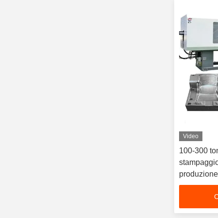
Video
100-300 to
stampaggio 
produzione
C