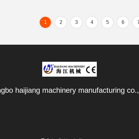
1
2
3
4
5
6
ngbo haijiang machinery manufacturing co.,