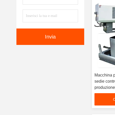
Invia
Macchina pe
sedie cont
produzione
C