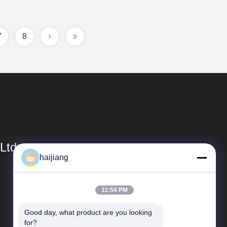
7
8
Ltd
haijiang
Collegamenti Rapidi
11:54 PM
Profilo aziendale
Good day, what product are you looking 
Visita alla fabbrica
for?