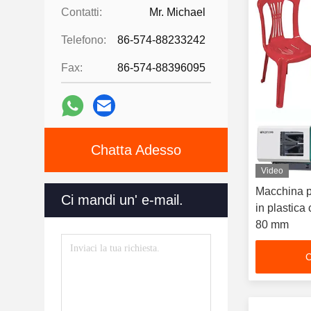
Contatti:
Mr. Michael
Telefono:
86-574-88233242
Fax:
86-574-88396095
Chatta Adesso
Video
Macchina p
Ci mandi un' e-mail.
in plastica
80 mm
C