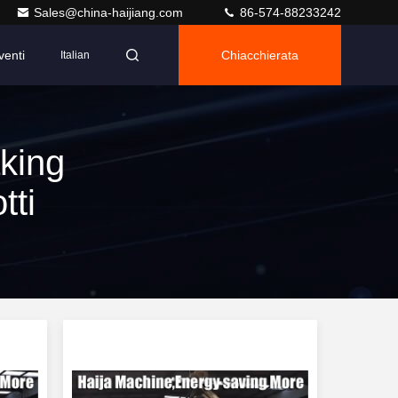
Sales@china-haijiang.com
86-574-88233242
venti
Chiacchierata
Italian
king
tti