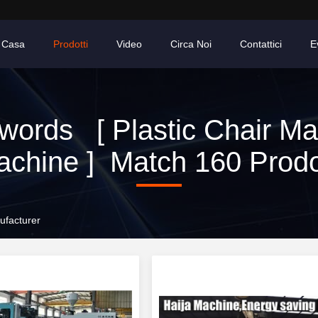
Casa
Prodotti
Video
Circa Noi
Contattici
E
words [ Plastic Chair Ma
chine ] Match 160 Prodo
ufacturer