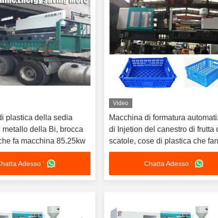
Video
di plastica della sedia
Macchina di formatura automati
i metallo della Bi, brocca
di Injetion del canestro di frutta 
a che fa macchina 85.25kw
scatole, cose di plastica che fa
macchina
hatta Adesso '
Chatta Adesso '