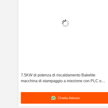
on
7.5KW di potenza di riscaldamento Bakelite
macchina di stampaggio a iniezione con PLC o
controllo basato su microprocessore che garantisce
la produzione di muffe
Chatta Adesso