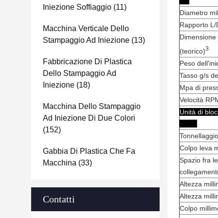
Iniezione Soffiaggio
(11)
Diametro mil
Rapporto L/D
Macchina Verticale Dello
Dimensione 
Stampaggio Ad Iniezione
(13)
3
(teorico)
Fabbricazione Di Plastica
Peso dell'in
Dello Stampaggio Ad
Tasso g/s del
Iniezione
(18)
Mpa di press
Velocità RPM
Macchina Dello Stampaggio
Unità d
Ad Iniezione Di Due Colori
(152)
Tonnellaggi
Colpo leva m
Gabbia Di Plastica Che Fa
Spazio fra le
Macchina
(33)
collegamento
Altezza mill
Altezza mill
Contatti
Colpo millim