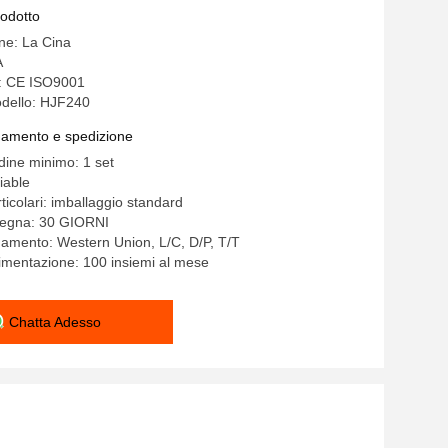
a a basso rumore
rodotto
ine: La Cina
A
e: CE ISO9001
dello: HJF240
gamento e spedizione
rdine minimo: 1 set
iable
ticolari: imballaggio standard
segna: 30 GIORNI
gamento: Western Union, L/C, D/P, T/T
limentazione: 100 insiemi al mese
Chatta Adesso