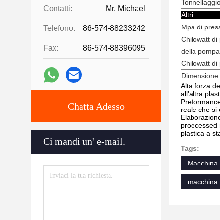
Tonnellaggio
Contatti:
Mr. Michael
Al
Mpa di pres
Telefono:
86-574-88233242
Chilowatt di
Fax:
86-574-88396095
della pompa
Chilowatt di 
Dimensione 
Alta forza de
all'altra pla
Preformance 
Chatta Adesso
reale che si
Elaborazione
proecessed m
plastica a s
Ci mandi un' e-mail.
Tags:
Macchina 
macchina 