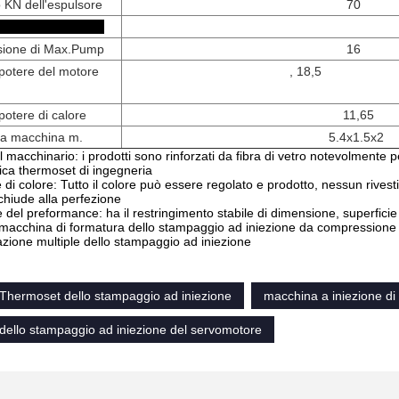
 KN dell'espulsore
70
tri
sione di Max.Pump
16
 potere del motore
, 18,5
potere di calore
11,65
a macchina m.
5.4x1.5x2
l macchinario: i prodotti sono rinforzati da fibra di vetro notevolmente p
stica thermoset di ingegneria
di colore: Tutto il colore può essere regolato e prodotto, nessun rivest
 chiude alla perfezione
 del preformance: ha il restringimento stabile di dimensione, superficie
acchina di formatura dello stampaggio ad iniezione da compressione d
tazione multiple dello stampaggio ad iniezione
Thermoset dello stampaggio ad iniezione
macchina a iniezione di 
dello stampaggio ad iniezione del servomotore