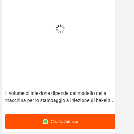
Il volume di iniezione dipende dal modello della
Macc
macchina per lo stampaggio a iniezione di bakelite
da 4
con sistema di raffreddamento ad aria che fornisce
cm³ 
una gestione termica
dure
Chatta Adesso