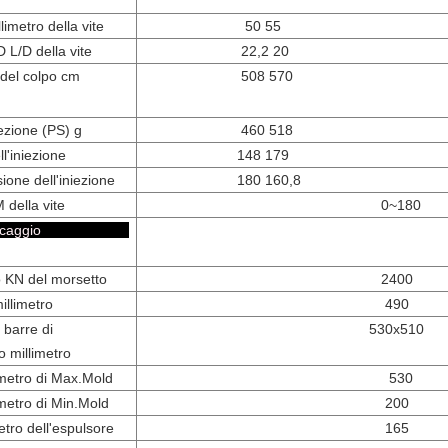
limetro della vite
50 55
 L/D della vite
22,2 20
del colpo cm
508 570
iezione (PS) g
460 518
l'iniezione
148 179
ione dell'iniezione
180 160,8
 della vite
0~18
i bloccaggio
o KN del morsetto
2400
illimetro
490
 barre di
530x510
 millimetro
imetro di Max.Mold
530
imetro di Min.Mold
200
etro dell'espulsore
165