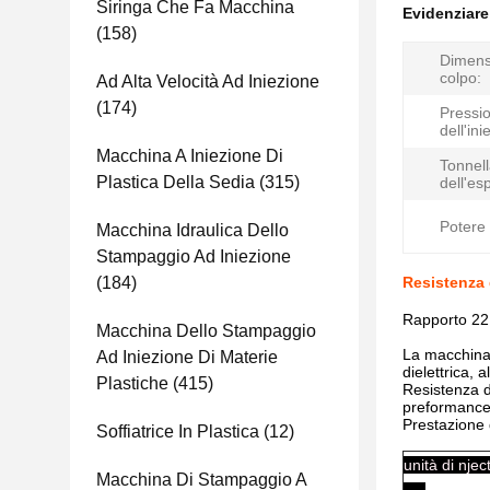
Siringa Che Fa Macchina
Evidenziar
(158)
Dimens
colpo:
Ad Alta Velocità Ad Iniezione
(174)
Pressi
dell'ini
Macchina A Iniezione Di
Tonnel
Plastica Della Sedia
(315)
dell'es
Potere 
Macchina Idraulica Dello
Stampaggio Ad Iniezione
(184)
Resistenza 
Rapporto 22,
Macchina Dello Stampaggio
La macchina d
Ad Iniezione Di Materie
dielettrica, 
Plastiche
(415)
Resistenza de
preformance 
Prestazione 
Soffiatrice In Plastica
(12)
unità 
Macchina Di Stampaggio A