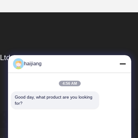
Ltd
haijiang
Collegamenti Rapidi
4:56 AM
Profilo aziendale
Good day, what product are you looking 
Visita alla fabbrica
for?
Controllo della qualità
Notizie
Casi