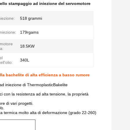
ello stampaggio ad iniezione del servomotore
niezione:
518 grammi
iniezione:
179rgams
 motore
18.5KW
a:
el
340L
ll'olio:
la bachelite di alta efficienza a basso rumore
 ad iniezione di ThermoplasticBakelite
i con la resistenza ad alta tensione, la proprietà
re di vari progetti.
Vo.
ra termica molto alta di deformazione (grado 22-260)