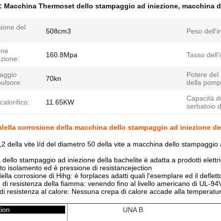
e:
Macchina Thermoset dello stampaggio ad iniezione
,
macchina d
ione del
508cm3
Peso dell'i
one
160.8Mpa
Tasso dell'
ezione:
laggio
Potere del
70kn
pulsore:
della pomp
Capacità d
calorifico:
11.65KW
serbatoio de
della corrosione della macchina dello stampaggio ad iniezione del
2 della vite l/d del diametro 50 della vite a macchina dello stampaggio
ello stampaggio ad iniezione della bachelite è adatta a prodotti elettric
alto isolamento ed è
pressione di
resistancejection
lla corrosione di Hihg: è forplaces adatti quali l'esemplare ed il defletto
di resistenza della fiamma: venendo fino al livello americano di UL-94
di resistenza al calore: Nessuna crepa di calore accade alla temperatu
di njection
UNA B