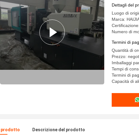
efficienz
Dettagli del p
Luogo di orig
Marca: HAIJI
Certificazion
Numero di mo
Termini di pa
Quantità di o
Prezzo: negot
Imballaggi par
Tempi di con
Termini di pa
Capacità di a
l prodotto
Descrizione del prodotto