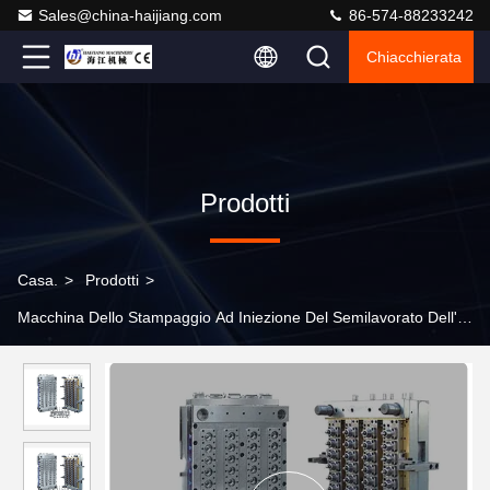
Sales@china-haijiang.com
86-574-88233242
Chiacchierata
Prodotti
Casa.
>
Prodotti
>
Macchina Dello Stampaggio Ad Iniezione Del Semilavorato Dell'ani
>
Macchina per lo stampaggio a iniezione di preforma in PET
veloce con diametro a vite da 30-50 mm