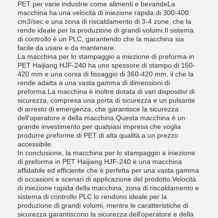
PET per varie industrie come alimenti e bevandeLa
macchina ha una velocità di iniezione rapida di 300-400
cm3/sec e una zona di riscaldamento di 3-4 zone, che la
rende ideale per la produzione di grandi volumi.Il sistema
di controllo è un PLC, garantendo che la macchina sia
facile da usare e da mantenere.
La macchina per lo stampaggio a iniezione di preforma in
PET Haijiang HJF-240 ha uno spessore di stampo di 150-
420 mm e una corsa di fissaggio di 360-420 mm, il che la
rende adatta a una vasta gamma di dimensioni di
preforma.La macchina è inoltre dotata di vari dispositivi di
sicurezza, compresa una porta di sicurezza e un pulsante
di arresto di emergenza, che garantisce la sicurezza
dell'operatore e della macchina.Questa macchina è un
grande investimento per qualsiasi impresa che voglia
produrre preforme di PET di alta qualità a un prezzo
accessibile.
In conclusione, la macchina per lo stampaggio a iniezione
di preforma in PET Haijiang HJF-240 è una macchina
affidabile ed efficiente che è perfetta per una vasta gamma
di occasioni e scenari di applicazione del prodotto.Velocità
di iniezione rapida della macchina, zona di riscaldamento e
sistema di controllo PLC lo rendono ideale per la
produzione di grandi volumi, mentre le caratteristiche di
sicurezza garantiscono la sicurezza dell'operatore e della