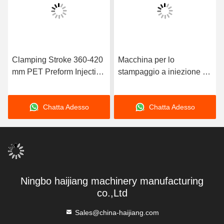
Clamping Stroke 360-420
Macchina per lo
mm PET Preform Injection
stampaggio a iniezione di
Molding Machine con vite
preforma in PET a
di diametro 85 mm ed
curvatura idraulica 120
Chatta Adesso
Chatta Adesso
ejettor numero 5 pezzi per
mm con materiale da
una produzione costante
stampo NAK80 e portata
di curvatura di fissaggio
360 420 mm
Ningbo haijiang machinery manufacturing
co.,Ltd
Sales@china-haijiang.com