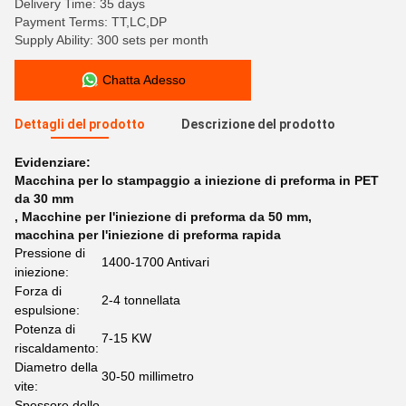
Delivery Time: 35 days
Payment Terms: TT,LC,DP
Supply Ability: 300 sets per month
Chatta Adesso
Dettagli del prodotto
Descrizione del prodotto
Evidenziare:
Macchina per lo stampaggio a iniezione di preforma in PET
da 30 mm
,
Macchine per l'iniezione di preforma da 50 mm
,
macchina per l'iniezione di preforma rapida
Pressione di
1400-1700 Antivari
iniezione:
Forza di
2-4 tonnellata
espulsione:
Potenza di
7-15 KW
riscaldamento:
Diametro della
30-50 millimetro
vite:
Spessore dello